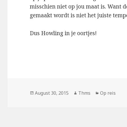
misschien niet op jou maat is. Want de
gemaakt wordt is niet het juiste temp
Dus Howling in je oortjes!
Posted
August 30, 2015
Author
Thms
Categories
Op reis
on