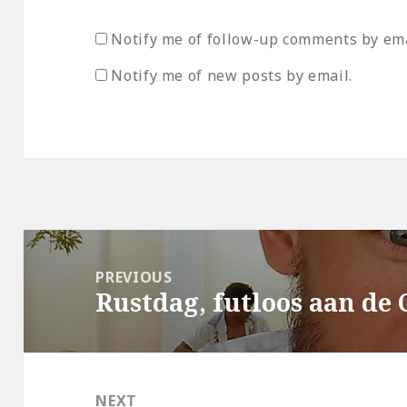
Notify me of follow-up comments by ema
Notify me of new posts by email.
Post
navigation
PREVIOUS
Rustdag, futloos aan de 
Previous
post:
NEXT